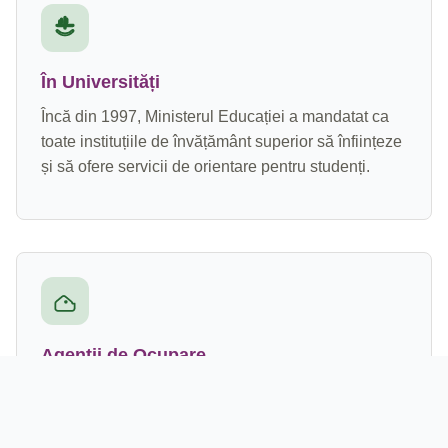
În Universități
Încă din 1997, Ministerul Educației a mandatat ca
toate instituțiile de învățământ superior să înființeze
și să ofere servicii de orientare pentru studenți.
Agenții de Ocupare
Orientarea în cadrul oficiilor publice de ocupare a
forței de muncă este reglementată de Legea privind
șomajul și promovarea ocupării forței de muncă